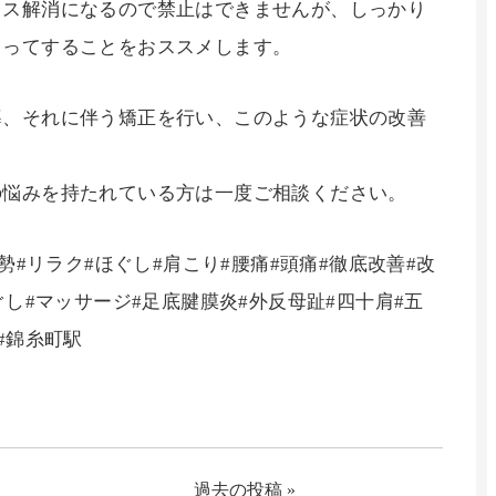
レス解消になるので禁止はできませんが、しっかり
らってすることをおススメします。
導、それに伴う矯正を行い、このような症状の改善
の悩みを持たれている方は一度ご相談ください。
勢#リラク#ほぐし#肩こり#腰痛#頭痛#徹底改善#改
ぐし#マッサージ#足底腱膜炎#外反母趾#四十肩#五
#錦糸町駅
過去の投稿 »