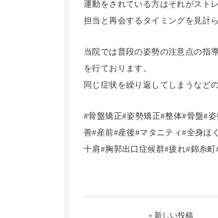
運動をされている方はそれがスト
担当と再会するタイミングを見計
当院では普段の姿勢の注意点の指
を行ております。
同じ症状を繰り返してしまうなど
#骨盤矯正#姿勢矯正#整体#骨盤#姿
善#産前#産後#マタニティ#全身ほ
十肩#胸郭出口症候群#疲れ#錦糸町
« 新しい投稿